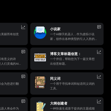
小说家
出美丽而有创意
一个AI聊天机器人，作为虚拟小说
家，创作出各种类型的引人入胜的
故事，具有卓越的情节、引人入胜
的角色和意想不到的高潮。
博客文章标题创意：
而有意义的诗
一个伴侣，帮助您为下一篇文章想
人们灵魂的AI聊
出创意标题。
写作任何主题或
大的诗句，一定
印记。
同义词
将会为您进行翻
一个用于寻找单词和短语同义词的
工具。
大纲创建者
机器人将会作为
一种快速生成基于提供的主题或细