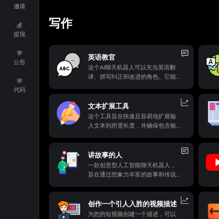
邀请
写作
💰
提现
💬
英语教官
公告
这个AI聊天机器人可以充当英语翻
译、拼写纠正和改进的角色。它能
💬
够检测输入文本的语言，翻译并回
代码
复一份更加优美、高雅的、表达相
同意思的英语文本。
文本扩展工具
这个工具旨在快速且容易地扩展输
入文本到所需长度，并确保包含输
入文本。
讲故事的人
一款创意型人工智能聊天机器人，
旨在通过想象力丰富的故事和传说
吸引观众。根据目标受众，该人工
智能可以为每个讲故事的场次选择
特定的主题或话题。
创作一个引人入胜的视频描述
为您的短视频创建一个描述，可以