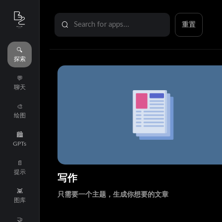
Search for apps...
重置
🔍
探索
💬
聊天
🎨
绘图
🏙️
GPTs
📄
提示
写作
👾
只需要一个主题，生成你想要的文章
图库
🤝