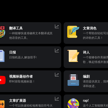
翻译工具
文章润色
一种能够快速准确将文本翻译成其
一个帮助你轻松写
他语音的工具。
的诗歌的工具！
日报
诗人
日报机器人,解放双手!
一个能够创作美丽
歌，唤起情感并激发
天机器人。它能够
主题，并创作出强
会在读者心中留下
视频标题创作者
编剧
即时获取视频标题！
请您提供原文，我
译和改进。
文章扩展器
rap!
一个可以快速轻松地将项目符号大
这个人工智能聊天